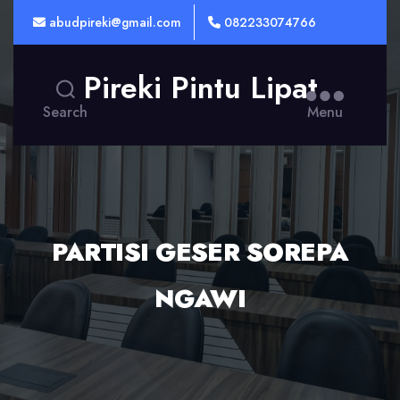
abudpireki@gmail.com
082233074766
Pireki Pintu Lipat
Search
Menu
PARTISI GESER SOREPA
NGAWI