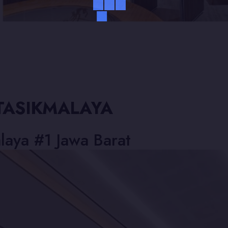
 TASIKMALAYA
laya #1 Jawa Barat