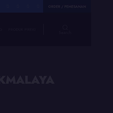
ORDER / PEMESANAN
G
PRODUK PIREKI
Search
IKMALAYA