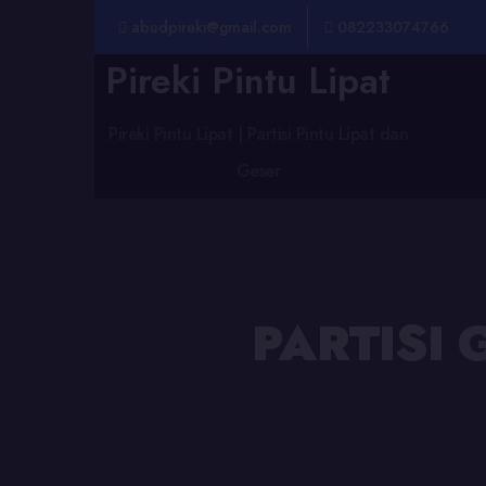
abudpireki@gmail.com
082233074766
Pireki Pintu Lipat
Pireki Pintu Lipat | Partisi Pintu Lipat dan
Geser
PARTISI