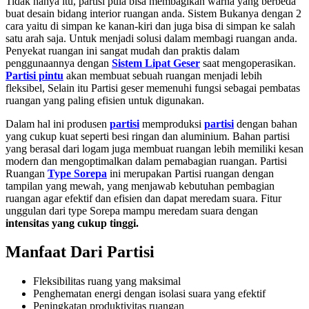
Tidak hanya itu, partisi pula bisa membagikan warna yang berbeda
buat desain bidang interior ruangan anda. Sistem Bukanya dengan 2
cara yaitu di simpan ke kanan-kiri dan juga bisa di simpan ke salah
satu arah saja. Untuk menjadi solusi dalam membagi ruangan anda.
Penyekat ruangan ini sangat mudah dan praktis dalam
penggunaannya dengan
Sistem Lipat Geser
saat mengoperasikan.
Partisi pintu
akan membuat sebuah ruangan menjadi lebih
fleksibel, Selain itu Partisi geser
memenuhi fungsi sebagai pembatas
ruangan yang paling efisien untuk digunakan.
Dalam hal ini produsen
partisi
memproduksi
partisi
dengan bahan
yang cukup kuat seperti besi ringan dan aluminium. Bahan partisi
yang berasal dari logam juga membuat ruangan lebih memiliki kesan
modern dan mengoptimalkan dalam pemabagian ruangan. Partisi
Ruangan
Type Sorepa
ini merupakan Partisi ruangan dengan
tampilan yang mewah, yang menjawab kebutuhan pembagian
ruangan agar efektif dan efisien dan dapat meredam suara. Fitur
unggulan dari type Sorepa mampu meredam suara dengan
intensitas yang cukup tinggi.
Manfaat Dari Partisi
Fleksibilitas ruang yang maksimal
Penghematan energi dengan isolasi suara yang efektif
Peningkatan produktivitas ruangan