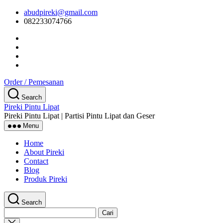
Skip
abudpireki@gmail.com
to
082233074766
the
content
Order / Pemesanan
Search
Pireki Pintu Lipat
Pireki Pintu Lipat | Partisi Pintu Lipat dan Geser
Menu
Home
About Pireki
Contact
Blog
Produk Pireki
Search
Cari
untuk:
Close