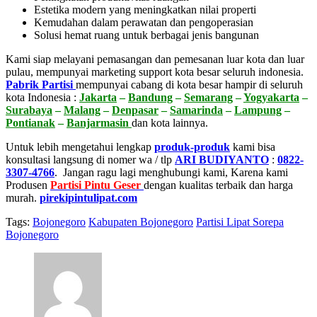
Estetika modern yang meningkatkan nilai properti
Kemudahan dalam perawatan dan pengoperasian
Solusi hemat ruang untuk berbagai jenis bangunan
Kami siap melayani pemasangan dan pemesanan luar kota dan luar
pulau, mempunyai marketing support kota besar seluruh indonesia.
Pabrik Partisi
mempunyai cabang di kota besar hampir di seluruh
kota Indonesia :
Jakarta
–
Bandung
–
Semarang
–
Yogyakarta
–
Surabaya
–
Malang
–
Denpasar
–
Samarinda
–
Lampung
–
Pontianak
–
Banjarmasin
dan kota lainnya.
Untuk lebih mengetahui lengkap
produk-produk
kami bisa
konsultasi langsung di nomer wa / tlp
ARI BUDIYANTO
:
0822-
3307-4766
. Jangan ragu lagi menghubungi kami, Karena kami
Produsen
Partisi Pintu Geser
dengan kualitas terbaik dan harga
murah.
pirekipintulipat.com
Tags:
Bojonegoro
Kabupaten Bojonegoro
Partisi Lipat Sorepa
Bojonegoro