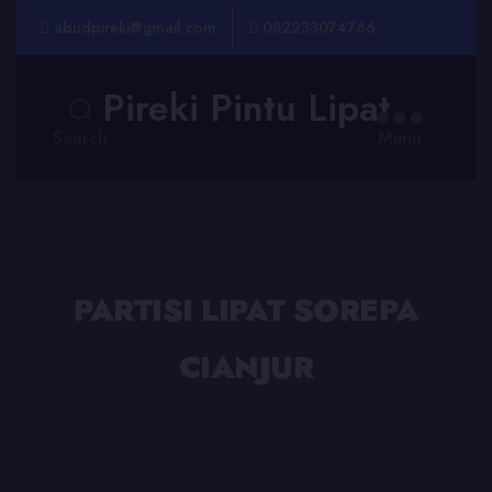
abudpireki@gmail.com
082233074766
Pireki Pintu Lipat
Search
Menu
PARTISI LIPAT SOREPA
CIANJUR