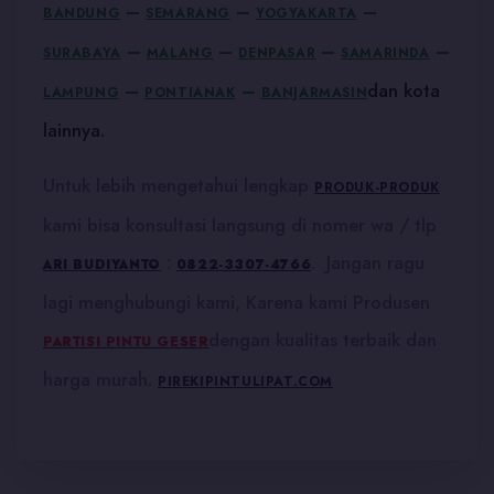
–
–
–
BANDUNG
SEMARANG
YOGYAKARTA
–
–
–
–
SURABAYA
MALANG
DENPASAR
SAMARINDA
–
–
dan kota
LAMPUNG
PONTIANAK
BANJARMASIN
lainnya.
Untuk lebih mengetahui lengkap
PRODUK-PRODUK
kami bisa konsultasi langsung di nomer wa / tlp
:
. Jangan ragu
ARI BUDIYANTO
0822-3307-4766
lagi menghubungi kami, Karena kami Produsen
dengan kualitas terbaik dan
PARTISI PINTU GESER
harga murah.
PIREKIPINTULIPAT.COM