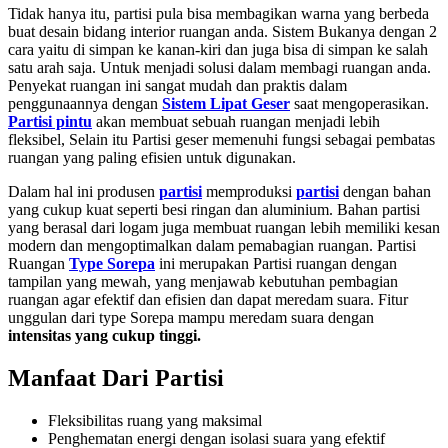
Tidak hanya itu, partisi pula bisa membagikan warna yang berbeda
buat desain bidang interior ruangan anda. Sistem Bukanya dengan 2
cara yaitu di simpan ke kanan-kiri dan juga bisa di simpan ke salah
satu arah saja. Untuk menjadi solusi dalam membagi ruangan anda.
Penyekat ruangan ini sangat mudah dan praktis dalam
penggunaannya dengan
Sistem Lipat Geser
saat mengoperasikan.
Partisi pintu
akan membuat sebuah ruangan menjadi lebih
fleksibel, Selain itu Partisi geser
memenuhi fungsi sebagai pembatas
ruangan yang paling efisien untuk digunakan.
Dalam hal ini produsen
partisi
memproduksi
partisi
dengan bahan
yang cukup kuat seperti besi ringan dan aluminium. Bahan partisi
yang berasal dari logam juga membuat ruangan lebih memiliki kesan
modern dan mengoptimalkan dalam pemabagian ruangan. Partisi
Ruangan
Type Sorepa
ini merupakan Partisi ruangan dengan
tampilan yang mewah, yang menjawab kebutuhan pembagian
ruangan agar efektif dan efisien dan dapat meredam suara. Fitur
unggulan dari type Sorepa mampu meredam suara dengan
intensitas yang cukup tinggi.
Manfaat Dari Partisi
Fleksibilitas ruang yang maksimal
Penghematan energi dengan isolasi suara yang efektif