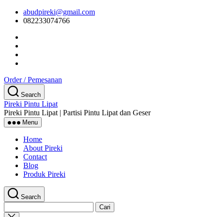
Skip
abudpireki@gmail.com
to
082233074766
the
content
Order / Pemesanan
Search
Pireki Pintu Lipat
Pireki Pintu Lipat | Partisi Pintu Lipat dan Geser
Menu
Home
About Pireki
Contact
Blog
Produk Pireki
Search
Cari
untuk:
Close