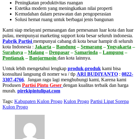
Peningkatan produktivitas ruangan
Estetika modern yang meningkatkan nilai properti
Kemudahan dalam perawatan dan pengoperasian
Solusi hemat ruang untuk berbagai jenis bangunan
Kami siap melayani pemasangan dan pemesanan luar kota dan luar
pulau, mempunyai marketing support kota besar seluruh indonesia.
Pabrik Partisi
mempunyai cabang di kota besar hampir di seluruh
kota Indonesia :
Jakarta
–
Bandung
–
Semarang
–
Yogyakarta
–
Surabaya
–
Malang
–
Denpasar
–
Samarinda
–
Lampung
–
Pontianak
–
Banjarmasin
dan kota lainnya.
Untuk lebih mengetahui lengkap
produk-produk
kami bisa
konsultasi langsung di nomer wa / tlp
ARI BUDIYANTO
:
0822-
3307-4766
. Jangan ragu lagi menghubungi kami, Karena kami
Produsen
Partisi Pintu Geser
dengan kualitas terbaik dan harga
murah.
pirekipintulipat.com
Tags:
Kabupaten Kulon Progo
Kulon Progo
Partisi Lipat Sorepa
Kulon Progo