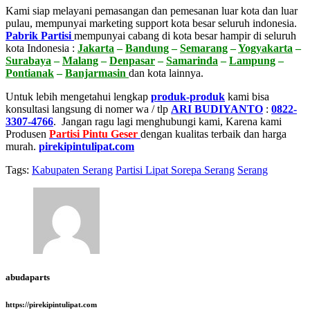
Kami siap melayani pemasangan dan pemesanan luar kota dan luar
pulau, mempunyai marketing support kota besar seluruh indonesia.
Pabrik Partisi
mempunyai cabang di kota besar hampir di seluruh
kota Indonesia :
Jakarta
–
Bandung
–
Semarang
–
Yogyakarta
–
Surabaya
–
Malang
–
Denpasar
–
Samarinda
–
Lampung
–
Pontianak
–
Banjarmasin
dan kota lainnya.
Untuk lebih mengetahui lengkap
produk-produk
kami bisa
konsultasi langsung di nomer wa / tlp
ARI BUDIYANTO
:
0822-
3307-4766
. Jangan ragu lagi menghubungi kami, Karena kami
Produsen
Partisi Pintu Geser
dengan kualitas terbaik dan harga
murah.
pirekipintulipat.com
Tags:
Kabupaten Serang
Partisi Lipat Sorepa Serang
Serang
abudaparts
https://pirekipintulipat.com