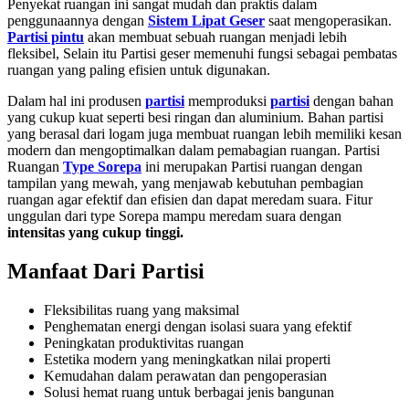
Penyekat ruangan ini sangat mudah dan praktis dalam
penggunaannya dengan
Sistem Lipat Geser
saat mengoperasikan.
Partisi pintu
akan membuat sebuah ruangan menjadi lebih
fleksibel, Selain itu Partisi geser
memenuhi fungsi sebagai pembatas
ruangan yang paling efisien untuk digunakan.
Dalam hal ini produsen
partisi
memproduksi
partisi
dengan bahan
yang cukup kuat seperti besi ringan dan aluminium. Bahan partisi
yang berasal dari logam juga membuat ruangan lebih memiliki kesan
modern dan mengoptimalkan dalam pemabagian ruangan. Partisi
Ruangan
Type Sorepa
ini merupakan Partisi ruangan dengan
tampilan yang mewah, yang menjawab kebutuhan pembagian
ruangan agar efektif dan efisien dan dapat meredam suara. Fitur
unggulan dari type Sorepa mampu meredam suara dengan
intensitas yang cukup tinggi.
Manfaat Dari Partisi
Fleksibilitas ruang yang maksimal
Penghematan energi dengan isolasi suara yang efektif
Peningkatan produktivitas ruangan
Estetika modern yang meningkatkan nilai properti
Kemudahan dalam perawatan dan pengoperasian
Solusi hemat ruang untuk berbagai jenis bangunan