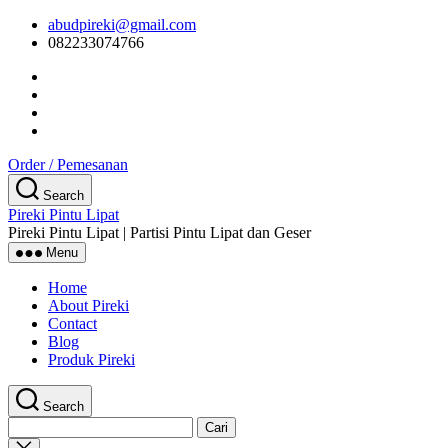
Skip
abudpireki@gmail.com
to
082233074766
the
content
Order / Pemesanan
Search
Pireki Pintu Lipat
Pireki Pintu Lipat | Partisi Pintu Lipat dan Geser
Menu
Home
About Pireki
Contact
Blog
Produk Pireki
Search
Cari
untuk:
Close