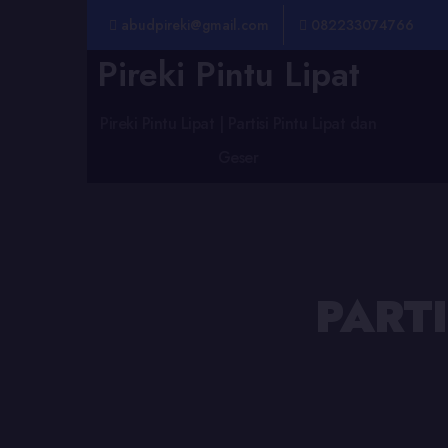
abudpireki@gmail.com
082233074766
Pireki Pintu Lipat
Pireki Pintu Lipat | Partisi Pintu Lipat dan
Geser
PARTI