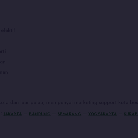
efektif
rti
ian
unan
ta dan luar pulau, mempunyai marketing support kota besa
 :
–
–
–
–
JAKARTA
BANDUNG
SEMARANG
YOGYAKARTA
SURAB