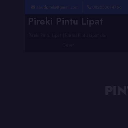
abudpireki@gmail.com
082233074766
Pireki Pintu Lipat
Pireki Pintu Lipat | Partisi Pintu Lipat dan
Geser
PIN