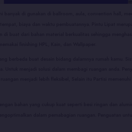
ni banyak di gunakan di ballroom, aula, convention hall, 
i tempat, biaya dan waktu pembuatannya. Pintu Lipat merup
n di buat dari bahan material berkualitas sehingga menghas
emakai finishing HPL, Kain, dan Wallpaper.
 yang berbeda buat desain bidang dalamnya rumah kamu. Sis
i saja. Untuk menjadi solusi dalam membagi ruangan anda. Pen
angan menjadi lebih fleksibel, Selain itu Partisi memenuhi
engan bahan yang cukup kuat seperti besi ringan dan alumin
ngoptimalkan dalam pemabagian ruangan. Penguatan untuk 