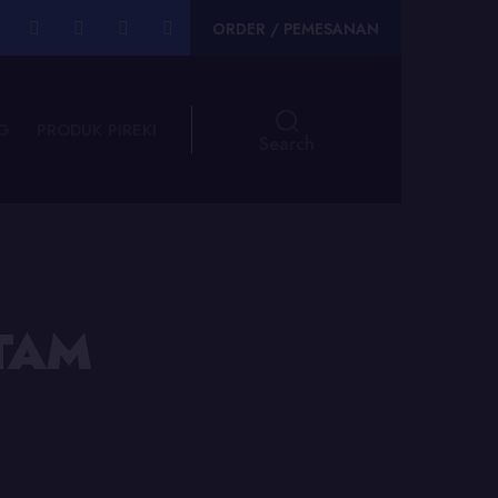
ORDER / PEMESANAN
G
PRODUK PIREKI
Search
ATAM