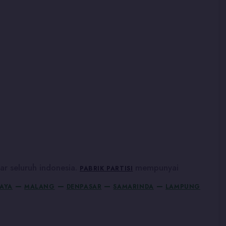
r seluruh indonesia.
mempunyai
PABRIK PARTISI
–
–
–
–
AYA
MALANG
DENPASAR
SAMARINDA
LAMPUNG