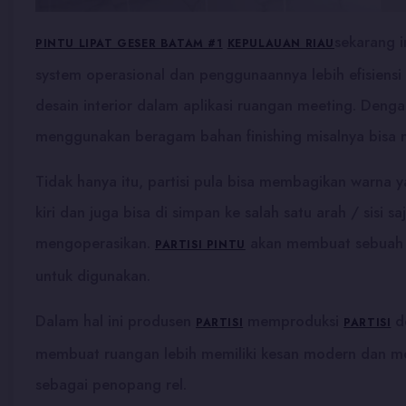
sekarang i
PINTU LIPAT GESER BATAM #1
KEPULAUAN RIAU
system operasional dan penggunaannya lebih efisiens
desain interior dalam aplikasi ruangan meeting. Denga
menggunakan beragam bahan finishing misalnya bisa m
Tidak hanya itu, partisi pula bisa membagikan warna
kiri dan juga bisa di simpan ke salah satu arah / sis
mengoperasikan.
akan membuat sebuah ru
PARTISI PINTU
untuk digunakan.
Dalam hal ini produsen
memproduksi
d
PARTISI
PARTISI
membuat ruangan lebih memiliki kesan modern dan me
sebagai penopang rel.