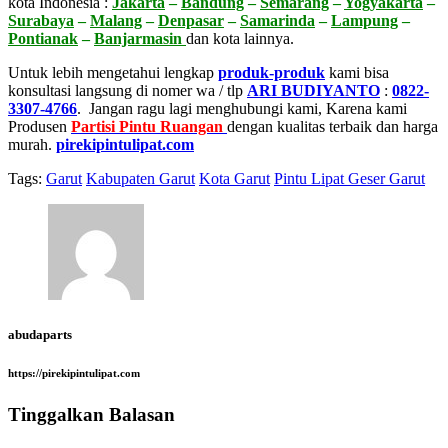
kota Indonesia :
Jakarta
–
Bandung
–
Semarang
–
Yogyakarta
–
Surabaya
–
Malang
–
Denpasar
–
Samarinda
–
Lampung
–
Pontianak
–
Banjarmasin
dan kota lainnya.
Untuk lebih mengetahui lengkap
produk-produk
kami bisa
konsultasi langsung di nomer wa / tlp
ARI BUDIYANTO
:
0822-
3307-4766
. Jangan ragu lagi menghubungi kami, Karena kami
Produsen
Partisi Pintu Ruangan
dengan kualitas terbaik dan harga
murah.
pirekipintulipat.com
Tags:
Garut
Kabupaten Garut
Kota Garut
Pintu Lipat Geser Garut
abudaparts
https://pirekipintulipat.com
Tinggalkan Balasan