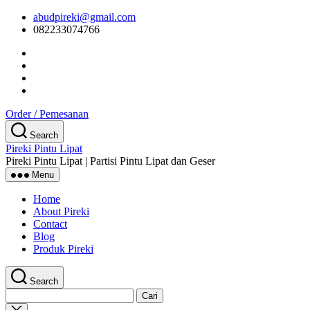
Skip
abudpireki@gmail.com
to
082233074766
the
content
Order / Pemesanan
Search
Pireki Pintu Lipat
Pireki Pintu Lipat | Partisi Pintu Lipat dan Geser
Menu
Home
About Pireki
Contact
Blog
Produk Pireki
Search
Cari
untuk:
Close