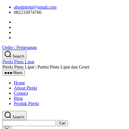
Skip
abudpireki@gmail.com
to
082233074766
the
content
Order / Pemesanan
Search
Pireki Pintu Lipat
Pireki Pintu Lipat | Partisi Pintu Lipat dan Geser
Menu
Home
About Pireki
Contact
Blog
Produk Pireki
Search
Cari
untuk:
Close