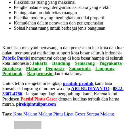
Fleksibilitas ruang yang maksimal
Penghematan energi dengan isolasi suara yang efektif
Peningkatan produktivitas ruangan
Estetika modern yang meningkatkan nilai properti
Kemudahan dalam perawatan dan pengoperasian
Solusi hemat ruang untuk berbagai jenis bangunan
Kami siap melayani pemasangan dan pemesanan luar kota dan luar
pulau, mempunyai marketing support kota besar seluruh indonesia.
Pabrik Partisi
mempunyai cabang di kota besar hampir di seluruh
kota Indonesia :
Jakarta
–
Bandung
–
Semarang
–
Yogyakarta
–
Surabaya
–
Malang
–
Denpasar
–
Samarinda
–
Lampung
–
Pontianak
–
Banjarmasin
dan kota lainnya.
Untuk lebih mengetahui lengkap
produk-produk
kami bisa
konsultasi langsung di nomer wa / tlp
ARI BUDIYANTO
:
0822-
3307-4766
. Jangan ragu lagi menghubungi kami, Karena kami
Produsen
Partisi Pintu Geser
dengan kualitas terbaik dan harga
murah.
pirekipintulipat.com
Tags:
Kota Malang
Malang
Pintu Lipat Geser Sorepa Malang