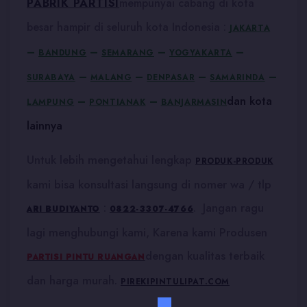
PABRIK PARTISI
mempunyai cabang di kota
besar hampir di seluruh kota Indonesia :
JAKARTA
–
–
–
–
BANDUNG
SEMARANG
YOGYAKARTA
–
–
–
–
SURABAYA
MALANG
DENPASAR
SAMARINDA
dan kota
–
–
LAMPUNG
PONTIANAK
BANJARMASIN
lainnya
Untuk lebih mengetahui lengkap
PRODUK-PRODUK
kami bisa konsultasi langsung di nomer wa / tlp
:
. Jangan ragu
ARI BUDIYANTO
0822-3307-4766
lagi menghubungi kami, Karena kami Produsen
dengan kualitas terbaik
PARTISI PINTU RUANGAN
dan harga murah.
PIREKIPINTULIPAT.COM