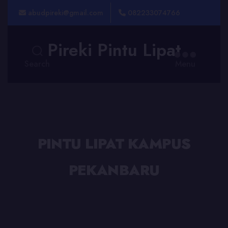
abudpireki@gmail.com
082233074766
Pireki Pintu Lipat
Search
Menu
PINTU LIPAT KAMPUS
PEKANBARU