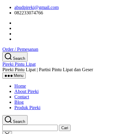
Skip
abudpireki@gmail.com
to
082233074766
the
content
Order / Pemesanan
Search
Pireki Pintu Lipat
Pireki Pintu Lipat | Partisi Pintu Lipat dan Geser
Menu
Home
About Pireki
Contact
Blog
Produk Pireki
Search
Cari
untuk:
Close