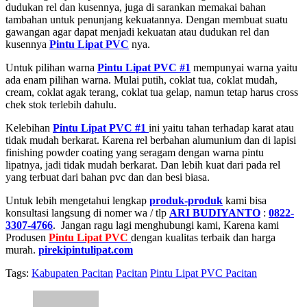
dudukan rel dan kusennya, juga di sarankan memakai bahan
tambahan untuk penunjang kekuatannya. Dengan membuat suatu
gawangan agar dapat menjadi kekuatan atau dudukan rel dan
kusennya
Pintu Lipat PVC
nya.
Untuk pilihan warna
Pintu Lipat PVC #1
mempunyai warna yaitu
ada enam pilihan warna. Mulai putih, coklat tua, coklat mudah,
cream, coklat agak terang, coklat tua gelap, namun tetap harus cross
chek stok terlebih dahulu.
Kelebihan
Pintu Lipat PVC #1
ini yaitu tahan terhadap karat atau
tidak mudah berkarat. Karena rel berbahan alumunium dan di lapisi
finishing powder coating yang seragam dengan warna pintu
lipatnya, jadi tidak mudah berkarat. Dan lebih kuat dari pada rel
yang terbuat dari bahan pvc dan dan besi biasa.
Untuk lebih mengetahui lengkap
produk-produk
kami bisa
konsultasi langsung di nomer wa / tlp
ARI BUDIYANTO
:
0822-
3307-4766
. Jangan ragu lagi menghubungi kami, Karena kami
Produsen
Pintu Lipat PVC
dengan kualitas terbaik dan harga
murah.
pirekipintulipat.com
Tags:
Kabupaten Pacitan
Pacitan
Pintu Lipat PVC Pacitan