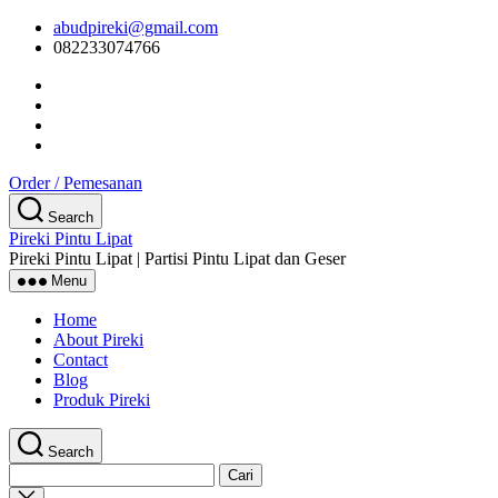
Skip
abudpireki@gmail.com
to
082233074766
the
content
Order / Pemesanan
Search
Pireki Pintu Lipat
Pireki Pintu Lipat | Partisi Pintu Lipat dan Geser
Menu
Home
About Pireki
Contact
Blog
Produk Pireki
Search
Cari
untuk:
Close