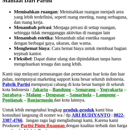
Manfaat Dari Partisi
Memisahkan ruangan
: Memisahkan ruangan menjadi area
yang lebih terdefinisi, seperti ruang meeting, ruang serbaguna,
dan ruang kerja.
Menambah privasi
:
Menjaga privasi di setiap ruangan,
sehingga tidak mengganggu aktivitas di ruangan lain
Menambah estetika
:
Menambah nilai estetika ruangan
dengan berbagai gaya, ukuran, dan warna.
Menghemat biaya
:
Cara hemat biaya untuk membuat bagian
terpisah kantor.
Fleksibel
:
Dapat diatur ulang dan dipindahkan tanpa harus
mengeluarkan tenaga dan uang lebih.
Kami siap melayani pemasangan dan pemesanan luar kota dan luar
pulau, mempunyai marketing support kota besar seluruh indonesia.
Pabrik Partisi
mempunyai cabang di kota besar hampir di seluruh
kota Indonesia :
Jakarta
–
Bandung
–
Semarang
–
Yogyakarta
–
Surabaya
–
Malang
–
Denpasar
–
Samarinda
–
Lampung
–
Pontianak
–
Banjarmasin
dan kota lainnya.
Untuk lebih mengetahui lengkap
produk-produk
kami bisa
konsultasi langsung di nomer wa / tlp
ARI BUDIYANTO
:
0822-
3307-4766
. Jangan ragu lagi menghubungi kami, Karena kami
Produsen
Partisi Pintu Ruangan
dengan kualitas terbaik dan harga