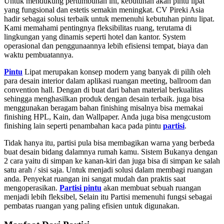
Untuk mendukung pertumbuhan ini, kebutuhan akan pintu lipat
yang fungsional dan estetis semakin meningkat. CV Pireki Asia
hadir sebagai solusi terbaik untuk memenuhi kebutuhan pintu lipat.
Kami memahami pentingnya fleksibilitas ruang, terutama di
lingkungan yang dinamis seperti hotel dan kantor. System
operasional dan penggunaannya lebih efisiensi tempat, biaya dan
waktu pembuatannya.
Pintu
Lipat merupakan konsep modern yang banyak di pilih oleh
para desain interior dalam aplikasi ruangan meeting, ballroom dan
convention hall. Dengan di buat dari bahan material berkualitas
sehingga menghasilkan produk dengan desain terbaik. juga bisa
menggunakan beragam bahan finishing misalnya bisa memakai
finishing HPL, Kain, dan Wallpaper. Anda juga bisa mengcustom
finishing lain seperti penambahan kaca pada pintu
partisi
.
Tidak hanya itu, partisi pula bisa membagikan warna yang berbeda
buat desain bidang dalamnya rumah kamu. Sistem Bukanya dengan
2 cara yaitu di simpan ke kanan-kiri dan juga bisa di simpan ke salah
satu arah / sisi saja. Untuk menjadi solusi dalam membagi ruangan
anda. Penyekat ruangan ini sangat mudah dan praktis saat
mengoperasikan.
Partisi pintu
akan membuat sebuah ruangan
menjadi lebih fleksibel, Selain itu Partisi memenuhi fungsi sebagai
pembatas ruangan yang paling efisien untuk digunakan.