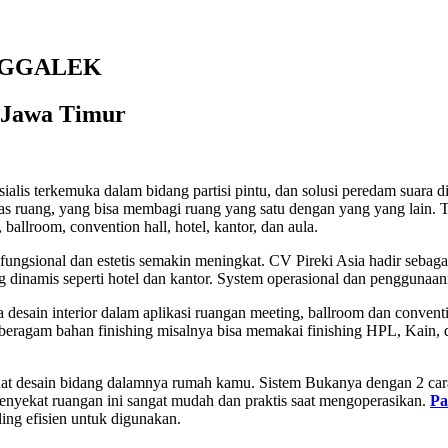
NGGALEK
1 Jawa Timur
ialis terkemuka dalam bidang partisi pintu, dan solusi peredam suara d
embatas ruang, yang bisa membagi ruang yang satu dengan yang yang lain
ballroom, convention hall, hotel, kantor, dan aula.
ungsional dan estetis semakin meningkat. CV Pireki Asia hadir sebagai
g dinamis seperti hotel dan kantor. System operasional dan penggunaan
desain interior dalam aplikasi ruangan meeting, ballroom dan conventio
eragam bahan finishing misalnya bisa memakai finishing HPL, Kain, da
at desain bidang dalamnya rumah kamu. Sistem Bukanya dengan 2 cara y
Penyekat ruangan ini sangat mudah dan praktis saat mengoperasikan.
Pa
ing efisien untuk digunakan.