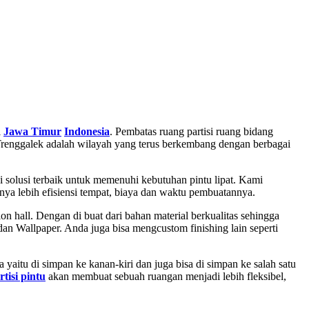
i
Jawa Timur
Indonesia
. Pembatas ruang partisi ruang bidang
. Trenggalek adalah wilayah yang terus berkembang dengan berbagai
 solusi terbaik untuk memenuhi kebutuhan pintu lipat. Kami
nya lebih efisiensi tempat, biaya dan waktu pembuatannya.
n hall. Dengan di buat dari bahan material berkualitas sehingga
n Wallpaper. Anda juga bisa mengcustom finishing lain seperti
aitu di simpan ke kanan-kiri dan juga bisa di simpan ke salah satu
rtisi pintu
akan membuat sebuah ruangan menjadi lebih fleksibel,