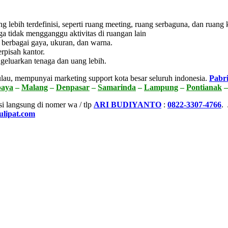
lebih terdefinisi, seperti ruang meeting, ruang serbaguna, dan ruang k
ga tidak mengganggu aktivitas di ruangan lain
 berbagai gaya, ukuran, dan warna.
rpisah kantor.
geluarkan tenaga dan uang lebih.
lau, mempunyai marketing support kota besar seluruh indonesia.
Pabri
baya
–
Malang
–
Denpasar
–
Samarinda
–
Lampung
–
Pontianak
si langsung di nomer wa / tlp
ARI BUDIYANTO
:
0822-3307-4766
.
ulipat.com