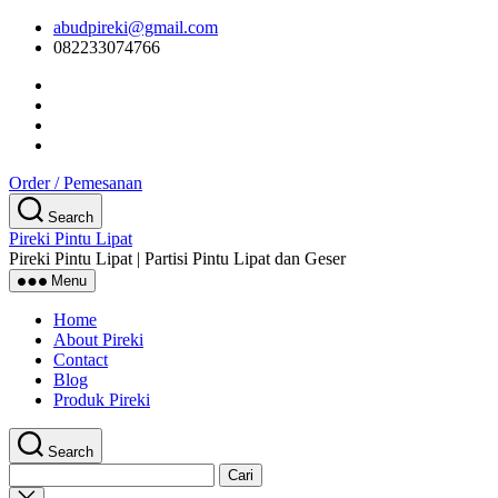
Skip
abudpireki@gmail.com
to
082233074766
the
content
Order / Pemesanan
Search
Pireki Pintu Lipat
Pireki Pintu Lipat | Partisi Pintu Lipat dan Geser
Menu
Home
About Pireki
Contact
Blog
Produk Pireki
Search
Cari
untuk:
Close