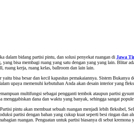
ka dalam bidang partisi pintu, dan solusi penyekat ruangan di
Jawa T
ang, yang bisa membagi ruang yang satu dengan yang yang lain. Blitar 
, ruang kerja, ruang kelas, ballroom dan lain lain.
ur yaitu bisa besar dan kecil kapasitas pemakaiannya. Sistem Bukanya d
ggi dalam upaya memenuhi kebutuhan Anda akan desain interior yang fleks
 kemampuan multifungsi sebagai pengganti tembok ataupun partisi gy
npa menggabiskan dana dan waktu yang banyak, sehingga sangat popule
Partisi pintu akan membuat sebuah ruangan menjadi lebih fleksibel, Se
roduksi partisi dengan bahan yang cukup kuat seperti besi ringan dan 
bagian ruangan. Penguatan untuk partisi biasanya di sebut kremona y