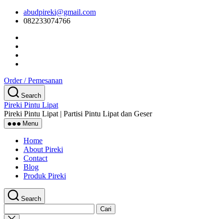
Skip
abudpireki@gmail.com
to
082233074766
the
content
Order / Pemesanan
Search
Pireki Pintu Lipat
Pireki Pintu Lipat | Partisi Pintu Lipat dan Geser
Menu
Home
About Pireki
Contact
Blog
Produk Pireki
Search
Cari
untuk:
Close