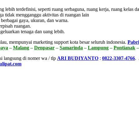
lebih terdefinisi, seperti ruang serbaguna, ruang kerja, ruang kelas dan
ga tidak mengganggu aktivitas di ruangan lain
 berbagai gaya, ukuran, dan warna.
rpisah ruangan.
geluarkan tenaga dan uang lebih.
lau, mempunyai marketing support kota besar seluruh indonesia.
Pabri
baya
–
Malang
–
Denpasar
–
Samarinda
–
Lampung
–
Pontianak
si langsung di nomer wa / tlp
ARI BUDIYANTO
:
0822-3307-4766
.
ulipat.com