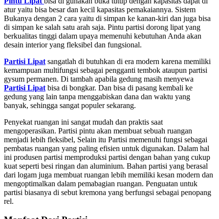
Pintu Lipat
bisa di gunakan buka tutup dengan kapasitas dapat di
atur yaitu bisa besar dan kecil kapasitas pemakaiannya. Sistem
Bukanya dengan 2 cara yaitu di simpan ke kanan-kiri dan juga bisa
di simpan ke salah satu arah saja. Pintu partisi dorong lipat yang
berkualitas tinggi dalam upaya memenuhi kebutuhan Anda akan
desain interior yang fleksibel dan fungsional.
Partisi Lipat
sangatlah di butuhkan di era modern karena memiliki
kemampuan multifungsi sebagai pengganti tembok ataupun partisi
gysum permanen. Di tambah apabila gedung masih menyewa
Partisi Lipat
bisa di bongkar. Dan bisa di pasang kembali ke
gedung yang lain tanpa menggabiskan dana dan waktu yang
banyak, sehingga sangat populer sekarang.
Penyekat ruangan ini sangat mudah dan praktis saat
mengoperasikan. Partisi pintu akan membuat sebuah ruangan
menjadi lebih fleksibel, Selain itu Partisi memenuhi fungsi sebagai
pembatas ruangan yang paling efisien untuk digunakan. Dalam hal
ini produsen partisi memproduksi partisi dengan bahan yang cukup
kuat seperti besi ringan dan aluminium. Bahan partisi yang berasal
dari logam juga membuat ruangan lebih memiliki kesan modern dan
mengoptimalkan dalam pemabagian ruangan. Penguatan untuk
partisi biasanya di sebut kremona yang berfungsi sebagai penopang
rel.