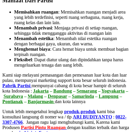
Manfaat Dari Partisi
Memisahkan ruangan
: Memisahkan ruangan menjadi area
yang lebih terdefinisi, seperti ruang serbaguna, ruang kerja,
ruang kelas dan lain lain.
Menambah privasi
:
Menjaga privasi di setiap ruangan,
sehingga tidak mengganggu aktivitas di ruangan lain
Menambah estetika
:
Menambah nilai estetika ruangan
dengan berbagai gaya, ukuran, dan warna.
Menghemat biaya
:
Cara hemat biaya untuk membuat bagian
terpisah ruangan.
Fleksibel
:
Dapat diatur ulang dan dipindahkan tanpa harus
mengeluarkan tenaga dan uang lebih.
Kami siap melayani pemasangan dan pemesanan luar kota dan luar
pulau, mempunyai marketing support kota besar seluruh indonesia.
Pabrik Partisi
mempunyai cabang di kota besar hampir di seluruh
kota Indonesia :
Jakarta
–
Bandung
–
Semarang
–
Yogyakarta
–
Surabaya
–
Malang
–
Denpasar
–
Samarinda
–
Lampung
–
Pontianak
–
Banjarmasin
dan kota lainnya
Untuk lebih mengetahui lengkap
produk-produk
kami bisa
konsultasi langsung di nomer wa / tlp
ARI BUDIYANTO
:
0822-
3307-4766
. Jangan ragu lagi menghubungi kami, Karena kami
Produsen
Partisi Pintu Ruangan
dengan kualitas terbaik dan harga