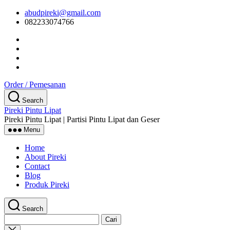
Skip
abudpireki@gmail.com
to
082233074766
the
content
Order / Pemesanan
Search
Pireki Pintu Lipat
Pireki Pintu Lipat | Partisi Pintu Lipat dan Geser
Menu
Home
About Pireki
Contact
Blog
Produk Pireki
Search
Cari
untuk:
Close