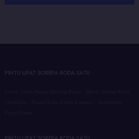
PINTU LIPAT SOREPA RODA SATU
Cocok Untuk Ruang Meeting Room – Hotel – Ruang Kelas
Sekolahan – Ruang Kelas Untuk Kampus – Restourant
Privat Room
PINTU LIPAT SOREPA RODA SATU