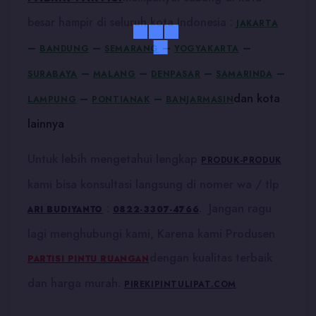
besar hampir di seluruh kota Indonesia :
JAKARTA
–
–
–
–
BANDUNG
SEMARANG
YOGYAKARTA
–
–
–
–
SURABAYA
MALANG
DENPASAR
SAMARINDA
dan kota
–
–
LAMPUNG
PONTIANAK
BANJARMASIN
lainnya
Untuk lebih mengetahui lengkap
PRODUK-PRODUK
kami bisa konsultasi langsung di nomer wa / tlp
:
. Jangan ragu
ARI BUDIYANTO
0822-3307-4766
lagi menghubungi kami, Karena kami Produsen
dengan kualitas terbaik
PARTISI PINTU RUANGAN
dan harga murah.
PIREKIPINTULIPAT.COM