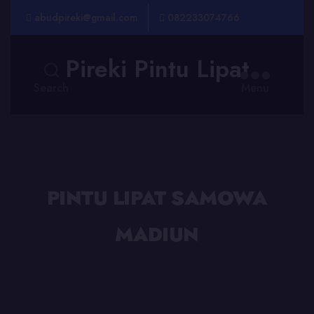
abudpireki@gmail.com
082233074766
Pireki Pintu Lipat
Search
Menu
PINTU LIPAT SAMOWA
MADIUN