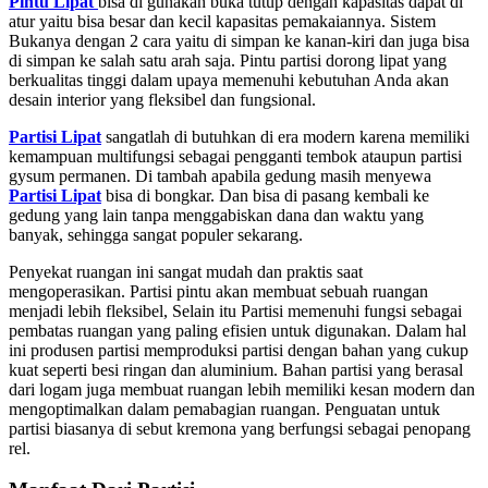
Pintu Lipat
bisa di gunakan buka tutup dengan kapasitas dapat di
atur yaitu bisa besar dan kecil kapasitas pemakaiannya. Sistem
Bukanya dengan 2 cara yaitu di simpan ke kanan-kiri dan juga bisa
di simpan ke salah satu arah saja. Pintu partisi dorong lipat yang
berkualitas tinggi dalam upaya memenuhi kebutuhan Anda akan
desain interior yang fleksibel dan fungsional.
Partisi Lipat
sangatlah di butuhkan di era modern karena memiliki
kemampuan multifungsi sebagai pengganti tembok ataupun partisi
gysum permanen. Di tambah apabila gedung masih menyewa
Partisi Lipat
bisa di bongkar. Dan bisa di pasang kembali ke
gedung yang lain tanpa menggabiskan dana dan waktu yang
banyak, sehingga sangat populer sekarang.
Penyekat ruangan ini sangat mudah dan praktis saat
mengoperasikan. Partisi pintu akan membuat sebuah ruangan
menjadi lebih fleksibel, Selain itu Partisi memenuhi fungsi sebagai
pembatas ruangan yang paling efisien untuk digunakan. Dalam hal
ini produsen partisi memproduksi partisi dengan bahan yang cukup
kuat seperti besi ringan dan aluminium. Bahan partisi yang berasal
dari logam juga membuat ruangan lebih memiliki kesan modern dan
mengoptimalkan dalam pemabagian ruangan. Penguatan untuk
partisi biasanya di sebut kremona yang berfungsi sebagai penopang
rel.