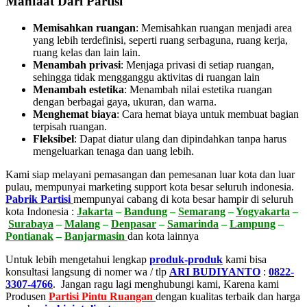
Manfaat Dari Partisi
Memisahkan ruangan
: Memisahkan ruangan menjadi area
yang lebih terdefinisi, seperti ruang serbaguna, ruang kerja,
ruang kelas dan lain lain.
Menambah privasi
:
Menjaga privasi di setiap ruangan,
sehingga tidak mengganggu aktivitas di ruangan lain
Menambah estetika
:
Menambah nilai estetika ruangan
dengan berbagai gaya, ukuran, dan warna.
Menghemat biaya
:
Cara hemat biaya untuk membuat bagian
terpisah ruangan.
Fleksibel
:
Dapat diatur ulang dan dipindahkan tanpa harus
mengeluarkan tenaga dan uang lebih.
Kami siap melayani pemasangan dan pemesanan luar kota dan luar
pulau, mempunyai marketing support kota besar seluruh indonesia.
Pabrik Partisi
mempunyai cabang di kota besar hampir di seluruh
kota Indonesia :
Jakarta
–
Bandung
–
Semarang
–
Yogyakarta
–
Surabaya
–
Malang
–
Denpasar
–
Samarinda
–
Lampung
–
Pontianak
–
Banjarmasin
dan kota lainnya
Untuk lebih mengetahui lengkap
produk-produk
kami bisa
konsultasi langsung di nomer wa / tlp
ARI BUDIYANTO
:
0822-
3307-4766
. Jangan ragu lagi menghubungi kami, Karena kami
Produsen
Partisi Pintu Ruangan
dengan kualitas terbaik dan harga