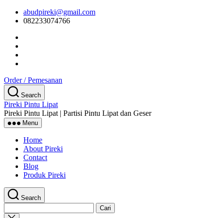
Skip
abudpireki@gmail.com
to
082233074766
the
content
Order / Pemesanan
Search
Pireki Pintu Lipat
Pireki Pintu Lipat | Partisi Pintu Lipat dan Geser
Menu
Home
About Pireki
Contact
Blog
Produk Pireki
Search
Cari
untuk:
Close