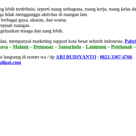
lebih terdefinisi, seperti ruang serbaguna, ruang kerja, ruang kelas dan
ga tidak mengganggu aktivitas di ruangan lain
 berbagai gaya, ukuran, dan warna.
rpisah ruangan.
geluarkan tenaga dan uang lebih.
lau, mempunyai marketing support kota besar seluruh indonesia.
Pabri
baya
–
Malang
–
Denpasar
–
Samarinda
–
Lampung
–
Pontianak
si langsung di nomer wa / tlp
ARI BUDIYANTO
:
0822-3307-4766
.
ulipat.com