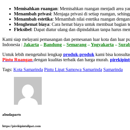
Memisahkan ruangan
: Memisahkan ruangan menjadi area yang 
Menambah privasi
:
Menjaga privasi di setiap ruangan, sehing
Menambah estetika
:
Menambah nilai estetika ruangan dengan
Menghemat biaya
:
Cara hemat biaya untuk membuat bagian te
Fleksibel
:
Dapat diatur ulang dan dipindahkan tanpa harus men
Kami siap melayani pemasangan dan pemesanan luar kota dan luar pu
Indonesia :
Jakarta
–
Bandung
–
Semarang
–
Yogyakarta
–
Sura
Untuk lebih mengetahui lengkap
produk-produk
kami bisa konsulta
Pintu Ruangan
dengan kualitas terbaik dan harga murah.
pirekipint
Tags:
Kota Samarinda
Pintu Lipat Samowa Samarinda
Samarinda
abudaparts
https://pirekipintulipat.com