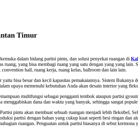
antan Timur
erkemuka dalam bidang partisi pintu, dan solusi penyekat ruangan di
Ka
embatas ruang, yang bisa membagi ruang yang satu dengan yang yang lai
convention hall, ruang kerja, ruang kelas, ballroom dan lain lain.
ur yaitu bisa besar dan kecil kapasitas pemakaiannya. Sistem Bukanya d
ggi dalam upaya memenuhi kebutuhan Anda akan desain interior yang fleks
 kemampuan multifungsi sebagai pengganti tembok ataupun partisi gy
npa menggabiskan dana dan waktu yang banyak, sehingga sangat popule
Partisi pintu akan membuat sebuah ruangan menjadi lebih fleksibel, Se
roduksi partisi dengan bahan yang cukup kuat seperti besi ringan dan 
bagian ruangan. Penguatan untuk partisi biasanya di sebut kremona y