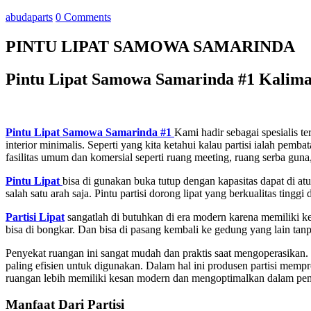
abudaparts
0 Comments
PINTU LIPAT SAMOWA SAMARINDA
Pintu Lipat Samowa Samarinda #1 Kalim
Pintu Lipat Samowa Samarinda #1
Kami hadir sebagai spesialis t
interior minimalis. Seperti yang kita ketahui kalau partisi ialah p
fasilitas umum dan komersial seperti ruang meeting, ruang serba guna, 
Pintu Lipat
bisa di gunakan buka tutup dengan kapasitas dapat di at
salah satu arah saja. Pintu partisi dorong lipat yang berkualitas tin
Partisi Lipat
sangatlah di butuhkan di era modern karena memiliki
bisa di bongkar. Dan bisa di pasang kembali ke gedung yang lain ta
Penyekat ruangan ini sangat mudah dan praktis saat mengoperasikan. 
paling efisien untuk digunakan. Dalam hal ini produsen partisi memp
ruangan lebih memiliki kesan modern dan mengoptimalkan dalam pema
Manfaat Dari Partisi