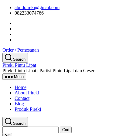
Skip
abudpireki@gmail.com
to
082233074766
the
content
Order / Pemesanan
Search
Pireki Pintu Lipat
Pireki Pintu Lipat | Partisi Pintu Lipat dan Geser
Menu
Home
About Pireki
Contact
Blog
Produk Pireki
Search
Cari
untuk:
Close