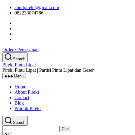
Skip
abudpireki@gmail.com
to
082233074766
the
content
Order / Pemesanan
Search
Pireki Pintu Lipat
Pireki Pintu Lipat | Partisi Pintu Lipat dan Geser
Menu
Home
About Pireki
Contact
Blog
Produk Pireki
Search
Cari
untuk:
Close