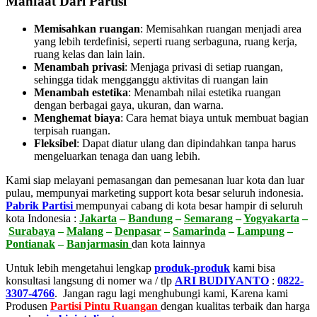
Manfaat Dari Partisi
Memisahkan ruangan
: Memisahkan ruangan menjadi area
yang lebih terdefinisi, seperti ruang serbaguna, ruang kerja,
ruang kelas dan lain lain.
Menambah privasi
:
Menjaga privasi di setiap ruangan,
sehingga tidak mengganggu aktivitas di ruangan lain
Menambah estetika
:
Menambah nilai estetika ruangan
dengan berbagai gaya, ukuran, dan warna.
Menghemat biaya
:
Cara hemat biaya untuk membuat bagian
terpisah ruangan.
Fleksibel
:
Dapat diatur ulang dan dipindahkan tanpa harus
mengeluarkan tenaga dan uang lebih.
Kami siap melayani pemasangan dan pemesanan luar kota dan luar
pulau, mempunyai marketing support kota besar seluruh indonesia.
Pabrik Partisi
mempunyai cabang di kota besar hampir di seluruh
kota Indonesia :
Jakarta
–
Bandung
–
Semarang
–
Yogyakarta
–
Surabaya
–
Malang
–
Denpasar
–
Samarinda
–
Lampung
–
Pontianak
–
Banjarmasin
dan kota lainnya
Untuk lebih mengetahui lengkap
produk-produk
kami bisa
konsultasi langsung di nomer wa / tlp
ARI BUDIYANTO
:
0822-
3307-4766
. Jangan ragu lagi menghubungi kami, Karena kami
Produsen
Partisi Pintu Ruangan
dengan kualitas terbaik dan harga