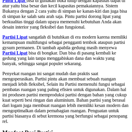
Pintu Lipat
bisa di gunakan buka tutup dengan kapasitas dapat di
atur yaitu bisa besar dan kecil kapasitas pemakaiannya. Sistem
Bukanya dengan 2 cara yaitu di simpan ke kanan-kiri dan juga bisa
di simpan ke salah satu arah saja. Pintu partisi dorong lipat yang
berkualitas tinggi dalam upaya memenuhi kebutuhan Anda akan
desain interior yang fleksibel dan fungsional.
Partisi Lipat
sangatlah di butuhkan di era modern karena memiliki
kemampuan multifungsi sebagai pengganti tembok ataupun partisi
gysum permanen. Di tambah apabila gedung masih menyewa
Partisi Lipat
bisa di bongkar. Dan bisa di pasang kembali ke
gedung yang lain tanpa menggabiskan dana dan waktu yang
banyak, sehingga sangat populer sekarang.
Penyekat ruangan ini sangat mudah dan praktis saat
mengoperasikan. Partisi pintu akan membuat sebuah ruangan
menjadi lebih fleksibel, Selain itu Partisi memenuhi fungsi sebagai
pembatas ruangan yang paling efisien untuk digunakan. Dalam hal
ini produsen partisi memproduksi partisi dengan bahan yang cukup
kuat seperti besi ringan dan aluminium. Bahan partisi yang berasal
dari logam juga membuat ruangan lebih memiliki kesan modern dan
mengoptimalkan dalam pemabagian ruangan. Penguatan untuk
partisi biasanya di sebut kremona yang berfungsi sebagai penopang
rel.