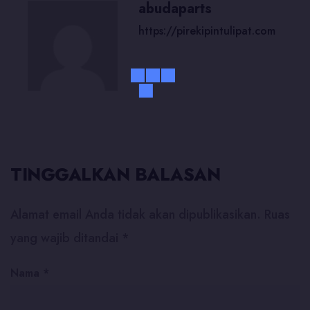
abudaparts
https://pirekipintulipat.com
TINGGALKAN BALASAN
Alamat email Anda tidak akan dipublikasikan.
Ruas
yang wajib ditandai
*
Nama
*