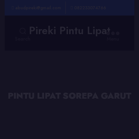
abudpireki@gmail.com
082233074766
Pireki Pintu Lipat
Search
Menu
PINTU LIPAT SOREPA GARUT