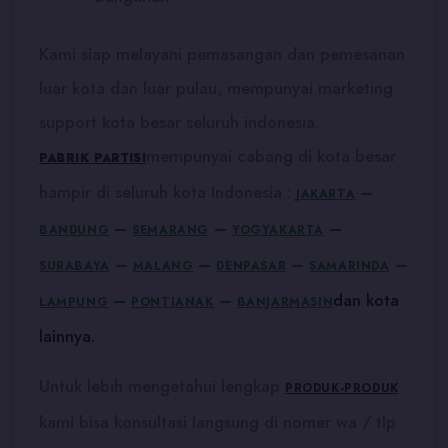
Kami siap melayani pemasangan dan pemesanan
luar kota dan luar pulau, mempunyai marketing
support kota besar seluruh indonesia.
mempunyai cabang di kota besar
PABRIK PARTISI
hampir di seluruh kota Indonesia :
–
JAKARTA
–
–
–
BANDUNG
SEMARANG
YOGYAKARTA
–
–
–
–
SURABAYA
MALANG
DENPASAR
SAMARINDA
–
–
dan kota
LAMPUNG
PONTIANAK
BANJARMASIN
lainnya.
Untuk lebih mengetahui lengkap
PRODUK-PRODUK
kami bisa konsultasi langsung di nomer wa / tlp