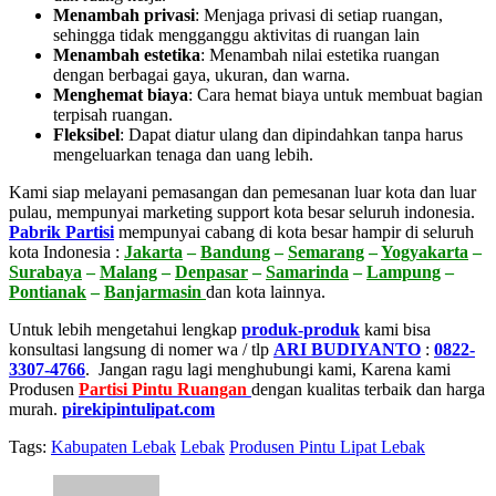
Menambah privasi
:
Menjaga privasi di setiap ruangan,
sehingga tidak mengganggu aktivitas di ruangan lain
Menambah estetika
:
Menambah nilai estetika ruangan
dengan berbagai gaya, ukuran, dan warna.
Menghemat biaya
:
Cara hemat biaya untuk membuat bagian
terpisah ruangan.
Fleksibel
:
Dapat diatur ulang dan dipindahkan tanpa harus
mengeluarkan tenaga dan uang lebih.
Kami siap melayani pemasangan dan pemesanan luar kota dan luar
pulau, mempunyai marketing support kota besar seluruh indonesia.
Pabrik Partisi
mempunyai cabang di kota besar hampir di seluruh
kota Indonesia :
Jakarta
–
Bandung
–
Semarang
–
Yogyakarta
–
Surabaya
–
Malang
–
Denpasar
–
Samarinda
–
Lampung
–
Pontianak
–
Banjarmasin
dan kota lainnya.
Untuk lebih mengetahui lengkap
produk-produk
kami bisa
konsultasi langsung di nomer wa / tlp
ARI BUDIYANTO
:
0822-
3307-4766
. Jangan ragu lagi menghubungi kami, Karena kami
Produsen
Partisi Pintu Ruangan
dengan kualitas terbaik dan harga
murah.
pirekipintulipat.com
Tags:
Kabupaten Lebak
Lebak
Produsen Pintu Lipat Lebak