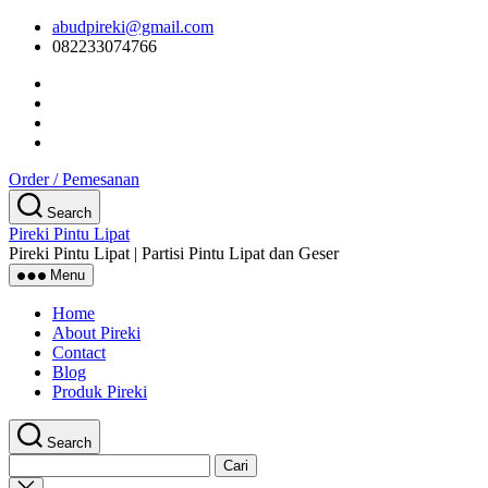
Skip
abudpireki@gmail.com
to
082233074766
the
content
Order / Pemesanan
Search
Pireki Pintu Lipat
Pireki Pintu Lipat | Partisi Pintu Lipat dan Geser
Menu
Home
About Pireki
Contact
Blog
Produk Pireki
Search
Cari
untuk:
Close