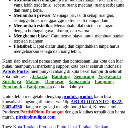
yang lebih terdefinisi, seperti ruang meeting, ruang serbaguna,
dan ruang kerja.
Menambah privasi
:
Menjaga privasi di setiap ruangan,
sehingga tidak mengganggu aktivitas di ruangan lain
Menambah estetika
:
Menambah nilai estetika ruangan
dengan berbagai gaya, ukuran, dan warna.
Menghemat biaya
:
Cara hemat biaya untuk membuat bagian
terpisah ruangan.
Fleksibel
:
Dapat diatur ulang dan dipindahkan tanpa harus
mengeluarkan tenaga dan uang lebih.
Kami siap melayani pemasangan dan pemesanan luar kota dan luar
pulau, mempunyai marketing support kota besar seluruh indonesia.
Pabrik Partisi
mempunyai cabang di kota besar hampir di seluruh
kota Indonesia :
Jakarta
–
Bandung
–
Semarang
–
Yogyakarta
–
Surabaya
–
Malang
–
Denpasar
–
Samarinda
–
Lampung
–
Pontianak
–
Banjarmasin
dan kota lainnya.
Untuk lebih mengetahui lengkap
produk-produk
kami bisa
konsultasi langsung di nomer wa / tlp
ARI BUDIYANTO
:
0822-
3307-4766
. Jangan ragu lagi menghubungi kami, Karena kami
Produsen
Partisi Pintu Ruangan
dengan kualitas terbaik dan harga
murah.
pirekipintulipat.com
Tags:
Kota Tarakan
Produsen Pintu Lipat Tarakan
Tarakan