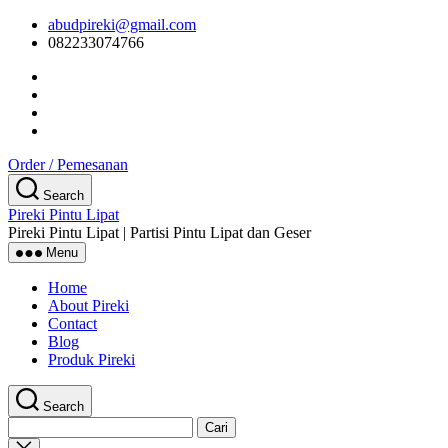
Skip
abudpireki@gmail.com
to
082233074766
the
content
Order / Pemesanan
Search
Pireki Pintu Lipat
Pireki Pintu Lipat | Partisi Pintu Lipat dan Geser
Menu
Home
About Pireki
Contact
Blog
Produk Pireki
Search
Cari
untuk:
Close