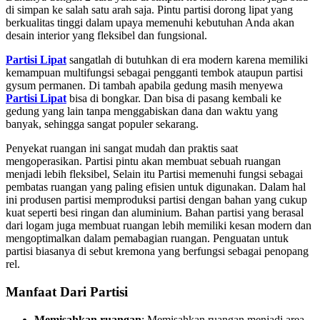
di simpan ke salah satu arah saja. Pintu partisi dorong lipat yang
berkualitas tinggi dalam upaya memenuhi kebutuhan Anda akan
desain interior yang fleksibel dan fungsional.
Partisi Lipat
sangatlah di butuhkan di era modern karena memiliki
kemampuan multifungsi sebagai pengganti tembok ataupun partisi
gysum permanen. Di tambah apabila gedung masih menyewa
Partisi Lipat
bisa di bongkar. Dan bisa di pasang kembali ke
gedung yang lain tanpa menggabiskan dana dan waktu yang
banyak, sehingga sangat populer sekarang.
Penyekat ruangan ini sangat mudah dan praktis saat
mengoperasikan. Partisi pintu akan membuat sebuah ruangan
menjadi lebih fleksibel, Selain itu Partisi memenuhi fungsi sebagai
pembatas ruangan yang paling efisien untuk digunakan. Dalam hal
ini produsen partisi memproduksi partisi dengan bahan yang cukup
kuat seperti besi ringan dan aluminium. Bahan partisi yang berasal
dari logam juga membuat ruangan lebih memiliki kesan modern dan
mengoptimalkan dalam pemabagian ruangan. Penguatan untuk
partisi biasanya di sebut kremona yang berfungsi sebagai penopang
rel.
Manfaat Dari Partisi
Memisahkan ruangan
: Memisahkan ruangan menjadi area