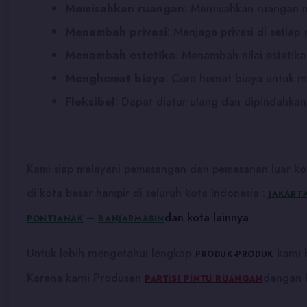
Memisahkan ruangan
: Memisahkan ruangan men
Menambah privasi
:
Menjaga privasi di setiap
Menambah estetika
:
Menambah nilai estetik
Menghemat biaya
:
Cara hemat biaya untuk m
Fleksibel
:
Dapat diatur ulang dan dipindahkan
Kami siap melayani pemasangan dan pemesanan luar kot
di kota besar hampir di seluruh kota Indonesia :
JAKART
dan kota lainnya
–
PONTIANAK
BANJARMASIN
Untuk lebih mengetahui lengkap
kami b
PRODUK-PRODUK
Karena kami Produsen
dengan k
PARTISI PINTU RUANGAN