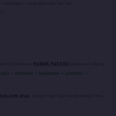
uang kerja, ruang kelas dan lain lain.
in
eluruh indonesia.
PABRIK PARTISI
mempunyai cabang
–
–
–
–
LANG
DENPASAR
SAMARINDA
LAMPUNG
. Jangan ragu lagi menghubungi kami,
822-3307-4766