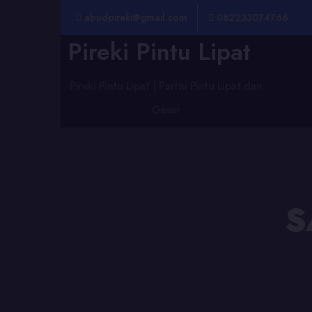
abudpireki@gmail.com
082233074766
Pireki Pintu Lipat
Pireki Pintu Lipat | Partisi Pintu Lipat dan
Geser
S