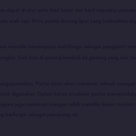
as dapat di atur yaitu bisa besar dan kecil kapasitas pemak
 satu arah saja. Pintu partisi dorong lipat yang berkualita
ena memiliki kemampuan multifungsi sebagai pengganti te
bongkar. Dan bisa di pasang kembali ke gedung yang lain 
ngoperasikan. Partisi pintu akan membuat sebuah ruangan me
untuk digunakan. Dalam hal ini produsen partisi memproduks
ari logam juga membuat ruangan lebih memiliki kesan mode
ng berfungsi sebagai penopang rel.