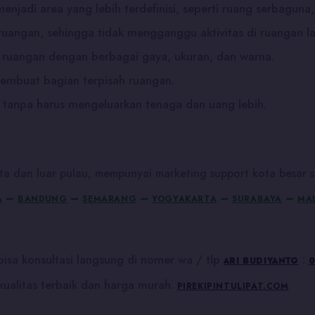
jadi area yang lebih terdefinisi, seperti ruang serbaguna, r
 ruangan, sehingga tidak mengganggu aktivitas di ruangan la
a ruangan dengan berbagai gaya, ukuran, dan warna.
embuat bagian terpisah ruangan.
 tanpa harus mengeluarkan tenaga dan uang lebih.
a dan luar pulau, mempunyai marketing support kota besar s
–
–
–
–
–
A
BANDUNG
SEMARANG
YOGYAKARTA
SURABAYA
MA
isa konsultasi langsung di nomer wa / tlp
:
ARI BUDIYANTO
0
ualitas terbaik dan harga murah.
PIREKIPINTULIPAT.COM