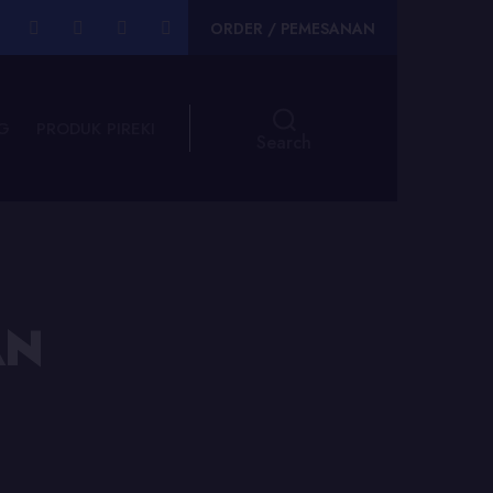
ORDER / PEMESANAN
G
PRODUK PIREKI
Search
AN