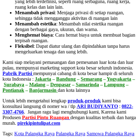
yang lebih terdefinisi, seperti ruang serbaguna, ruang kerja,
ruang kelas dan lain lain.
Menambah privasi
:
Menjaga privasi di setiap ruangan,
sehingga tidak mengganggu aktivitas di ruangan lain
Menambah estetika
:
Menambah nilai estetika ruangan
dengan berbagai gaya, ukuran, dan warna.
Menghemat biaya
:
Cara hemat biaya untuk membuat bagian
terpisah ruangan.
Fleksibel
:
Dapat diatur ulang dan dipindahkan tanpa harus
mengeluarkan tenaga dan uang lebih.
Kami siap melayani pemasangan dan pemesanan luar kota dan luar
pulau, mempunyai marketing support kota besar seluruh indonesia.
Pabrik Partisi
mempunyai cabang di kota besar hampir di seluruh
kota Indonesia :
Jakarta
–
Bandung
–
Semarang
–
Yogyakarta
–
Surabaya
–
Malang
–
Denpasar
–
Samarinda
–
Lampung
–
Pontianak
–
Banjarmasin
dan kota lainnya
Untuk lebih mengetahui lengkap
produk-produk
kami bisa
konsultasi langsung di nomer wa / tlp
ARI BUDIYANTO
:
0822-
3307-4766
. Jangan ragu lagi menghubungi kami, Karena kami
Produsen
Partisi Pintu Ruangan
dengan kualitas terbaik dan harga
murah.
pirekipintulipat.com
Tags:
Kota Palangka Raya
Palangka Raya
Samowa Palangka Raya