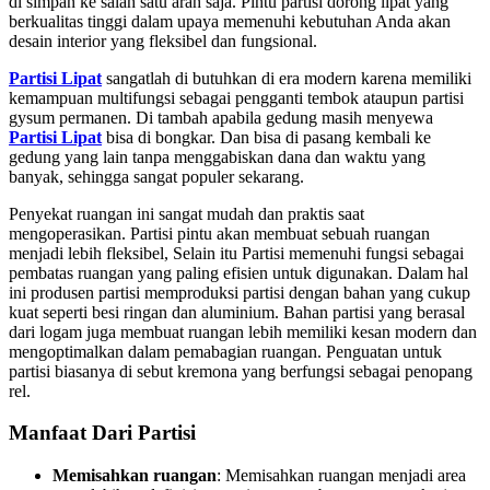
di simpan ke salah satu arah saja. Pintu partisi dorong lipat yang
berkualitas tinggi dalam upaya memenuhi kebutuhan Anda akan
desain interior yang fleksibel dan fungsional.
Partisi Lipat
sangatlah di butuhkan di era modern karena memiliki
kemampuan multifungsi sebagai pengganti tembok ataupun partisi
gysum permanen. Di tambah apabila gedung masih menyewa
Partisi Lipat
bisa di bongkar. Dan bisa di pasang kembali ke
gedung yang lain tanpa menggabiskan dana dan waktu yang
banyak, sehingga sangat populer sekarang.
Penyekat ruangan ini sangat mudah dan praktis saat
mengoperasikan. Partisi pintu akan membuat sebuah ruangan
menjadi lebih fleksibel, Selain itu Partisi memenuhi fungsi sebagai
pembatas ruangan yang paling efisien untuk digunakan. Dalam hal
ini produsen partisi memproduksi partisi dengan bahan yang cukup
kuat seperti besi ringan dan aluminium. Bahan partisi yang berasal
dari logam juga membuat ruangan lebih memiliki kesan modern dan
mengoptimalkan dalam pemabagian ruangan. Penguatan untuk
partisi biasanya di sebut kremona yang berfungsi sebagai penopang
rel.
Manfaat Dari Partisi
Memisahkan ruangan
: Memisahkan ruangan menjadi area