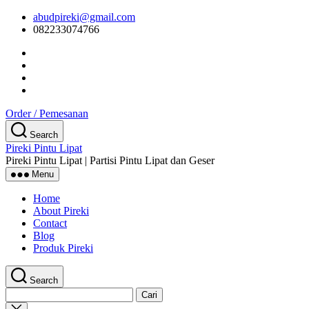
Skip
abudpireki@gmail.com
to
082233074766
the
content
Order / Pemesanan
Search
Pireki Pintu Lipat
Pireki Pintu Lipat | Partisi Pintu Lipat dan Geser
Menu
Home
About Pireki
Contact
Blog
Produk Pireki
Search
Cari
untuk:
Close