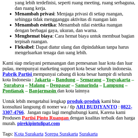
yang lebih terdefinisi, seperti ruang meeting, ruang serbaguna,
dan ruang kerja.
Menambah privasi
:
Menjaga privasi di setiap ruangan,
sehingga tidak mengganggu aktivitas di ruangan lain
Menambah estetika
:
Menambah nilai estetika ruangan
dengan berbagai gaya, ukuran, dan warna.
Menghemat biaya
:
Cara hemat biaya untuk membuat bagian
terpisah ruangan.
Fleksibel
:
Dapat diatur ulang dan dipindahkan tanpa harus
mengeluarkan tenaga dan uang lebih.
Kami siap melayani pemasangan dan pemesanan luar kota dan luar
pulau, mempunyai marketing support kota besar seluruh indonesia.
Pabrik Partisi
mempunyai cabang di kota besar hampir di seluruh
kota Indonesia :
Jakarta
–
Bandung
–
Semarang
–
Yogyakarta
–
Surabaya
–
Malang
–
Denpasar
–
Samarinda
–
Lampung
–
Pontianak
–
Banjarmasin
dan kota lainnya
Untuk lebih mengetahui lengkap
produk-produk
kami bisa
konsultasi langsung di nomer wa / tlp
ARI BUDIYANTO
:
0822-
3307-4766
. Jangan ragu lagi menghubungi kami, Karena kami
Produsen
Partisi Pintu Ruangan
dengan kualitas terbaik dan harga
murah.
pirekipintulipat.com
Tags:
Kota Surakarta
Sorepa Surakarta
Surakarta