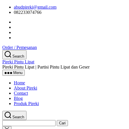
Skip
abudpireki@gmail.com
to
082233074766
the
content
Order / Pemesanan
Search
Pireki Pintu Lipat
Pireki Pintu Lipat | Partisi Pintu Lipat dan Geser
Menu
Home
About Pireki
Contact
Blog
Produk Pireki
Search
Cari
untuk:
Close