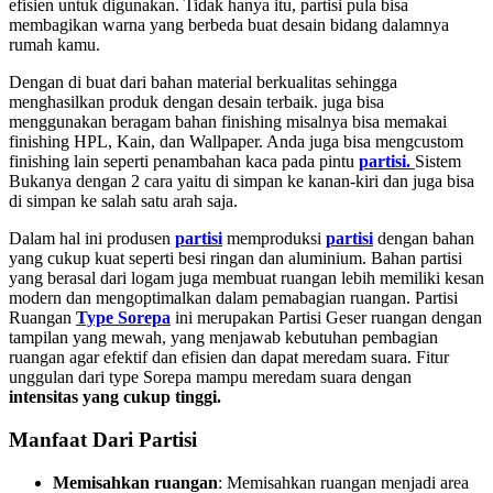
efisien untuk digunakan. Tidak hanya itu, partisi pula bisa
membagikan warna yang berbeda buat desain bidang dalamnya
rumah kamu.
Dengan di buat dari bahan material berkualitas sehingga
menghasilkan produk dengan desain terbaik. juga bisa
menggunakan beragam bahan finishing misalnya bisa memakai
finishing HPL, Kain, dan Wallpaper. Anda juga bisa mengcustom
finishing lain seperti penambahan kaca pada pintu
partisi.
Sistem
Bukanya dengan 2 cara yaitu di simpan ke kanan-kiri dan juga bisa
di simpan ke salah satu arah saja.
Dalam hal ini produsen
partisi
memproduksi
partisi
dengan bahan
yang cukup kuat seperti besi ringan dan aluminium. Bahan partisi
yang berasal dari logam juga membuat ruangan lebih memiliki kesan
modern dan mengoptimalkan dalam pemabagian ruangan. Partisi
Ruangan
Type Sorepa
ini merupakan Partisi Geser ruangan dengan
tampilan yang mewah, yang menjawab kebutuhan pembagian
ruangan agar efektif dan efisien dan dapat meredam suara. Fitur
unggulan dari type Sorepa mampu meredam suara dengan
intensitas yang cukup tinggi.
Manfaat Dari Partisi
Memisahkan ruangan
: Memisahkan ruangan menjadi area